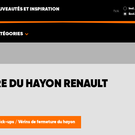
Incl.
UVEAUTÉS ET INSPIRATION
T.V.A.
Excl
TÉGORIES
RE DU HAYON RENAULT
pick-ups
/
Vérins de fermeture du hayon