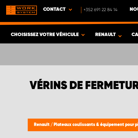
CONTACT
+352 691 22 84 14
NO
CHOISISSEZ VOTRE VÉHICULE
RENAULT
CA
VOIR LES RÉSULTATS -
589
ARTICLES
VÉRINS DE FERMETU
Renault
/
Plateaux coulissants & équipement pour 