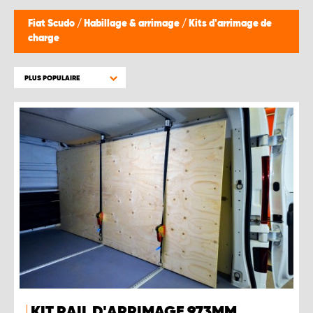
Fiat Scudo
/
Habillage & arrimage
/
Kits d'arrimage de
charge
PLUS POPULAIRE
KIT RAIL D'ARRIMAGE 973MM