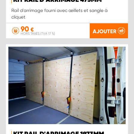
KIT RAIL D'ARRIMAGE 473MM
Rail d'arrimage fourni avec œillets et sangle à
cliquet
90
€
AJOUTER
HORS TAXES (TVA 17 %)