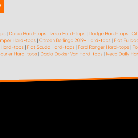
ops
|
Dacia Hard-tops
|
Iveco Hard-tops
|
Dodge Hard-tops
|
Ci
umper Hard-tops
|
Citroën Berlingo 2019- Hard-tops
|
Fiat Fullb
 Hard-tops
|
Fiat Scudo Hard-tops
|
Ford Ranger Hard-tops
|
Fo
ourier Hard-tops
|
Dacia Dokker Van Hard-tops
|
Iveco Daily Ha