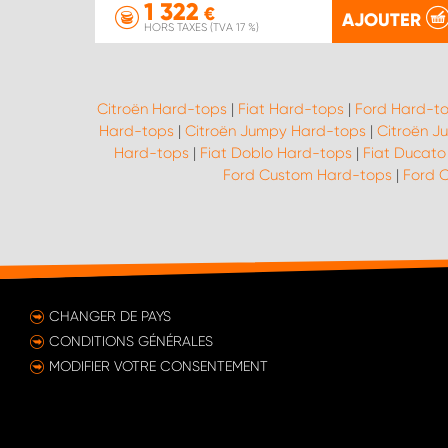
1 322
€
AJOUTER
HORS TAXES (TVA 17 %)
Citroën Hard-tops
|
Fiat Hard-tops
|
Ford Hard-t
Hard-tops
|
Citroën Jumpy Hard-tops
|
Citroën J
Hard-tops
|
Fiat Doblo Hard-tops
|
Fiat Ducato
Ford Custom Hard-tops
|
Ford C
CHANGER DE PAYS
CONDITIONS GÉNÉRALES
MODIFIER VOTRE CONSENTEMENT