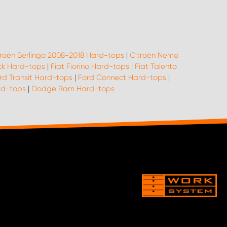
troën Berlingo 2008-2018 Hard-tops
|
Citroën Nemo
ack Hard-tops
|
Fiat Fiorino Hard-tops
|
Fiat Talento
rd Transit Hard-tops
|
Ford Connect Hard-tops
|
rd-tops
|
Dodge Ram Hard-tops