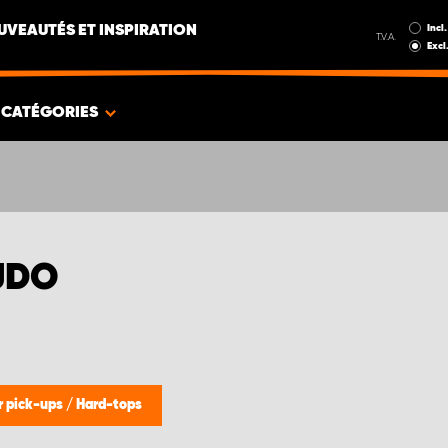
Incl.
UVEAUTÉS ET INSPIRATION
T.V.A.
Excl
CATÉGORIES
UDO
r pick-ups
/
Hard-tops