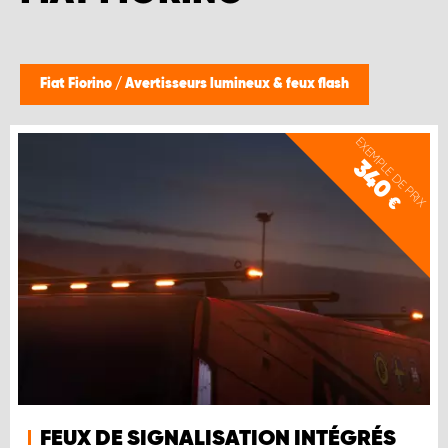
Fiat Fiorino
/
Avertisseurs lumineux & feux flash
EXEMPLE DE PRIX
340
€
FEUX DE SIGNALISATION INTÉGRÉS