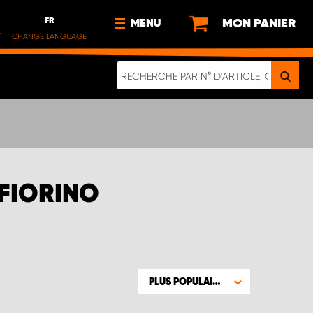
FR
MON PANIER
MENU
.
CHANGE LANGUAGE
DE
FR
NOUVEAUTÉS
DURABILITE
À PROPOS DE NOUS
 FIORINO
PLUS POPULAIRE