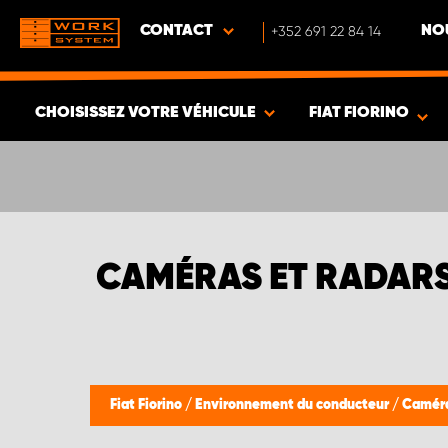
CONTACT
+352 691 22 84 14
NO
CHOISISSEZ VOTRE VÉHICULE
FIAT FIORINO
VOIR LES RÉSULTATS -
341
ARTICLES
CAMÉRAS ET RADARS 
Fiat Fiorino
/
Environnement du conducteur
/
Caméras