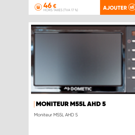
46
€
AJOUTER
HORS TAXES (TVA 17 %)
MONITEUR M55L AHD 5
Moniteur M55L AHD 5