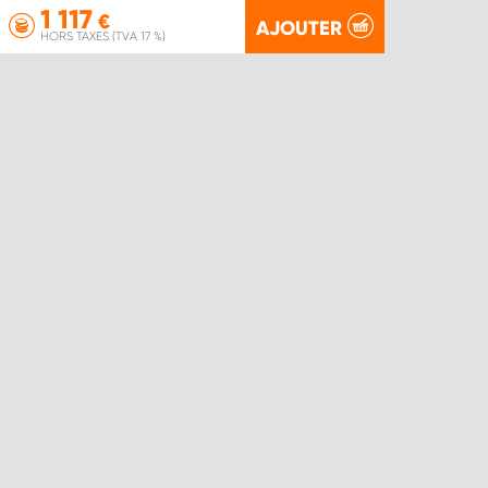
1 117
€
AJOUTER
HORS TAXES (TVA 17 %)