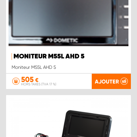
MONITEUR M55L AHD 5
Moniteur M55L AHD 5
505
€
AJOUTER
HORS TAXES (TVA 17 %)