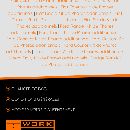
Fullback Kit de Phares additionnels
|
Fiat Fiorino Kit de
Phares additionnels
|
Fiat Talento Kit de Phares
additionnels
|
Fiat Doblo Kit de Phares additionnels
|
Fiat
Ducato Kit de Phares additionnels
|
Fiat Scudo Kit de
Phares additionnels
|
Ford Ranger Kit de Phares
additionnels
|
Ford Transit Kit de Phares additionnels
|
Ford Connect Kit de Phares additionnels
|
Ford Custom Kit
de Phares additionnels
|
Ford Courier Kit de Phares
additionnels
|
Dacia Dokker Van Kit de Phares additionnels
|
Iveco Daily Kit de Phares additionnels
|
Dodge Ram Kit
de Phares additionnels
CHANGER DE PAYS
CONDITIONS GÉNÉRALES
MODIFIER VOTRE CONSENTEMENT