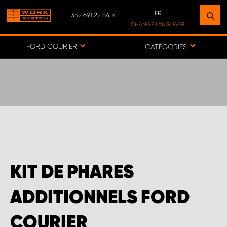
FR
+352 691 22 84 14
TROUVEZ UN ÉTABLISSEMENT
CHANGE LANGUAGE
PRÈS DE CHEZ VOUS
DE
FORD COURIER
CATÉGORIES
FR
VERS LA CARTE
SERVICE COMMERCIAL LUXEMBOURG
KIT DE PHARES
ADDITIONNELS FORD
COURIER