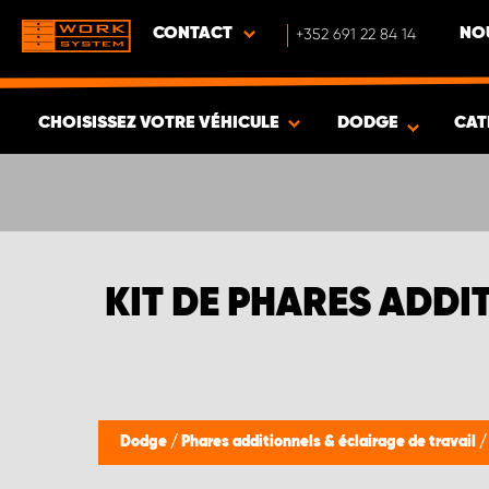
CONTACT
+352 691 22 84 14
NO
CHOISISSEZ VOTRE VÉHICULE
DODGE
CAT
VOIR LES RÉSULTATS -
335
ARTICLES
KIT DE PHARES ADD
Dodge
/
Phares additionnels & éclairage de travail