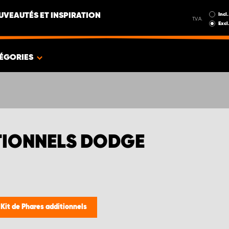
Incl.
UVEAUTÉS ET INSPIRATION
T.V.A.
Excl
ÉGORIES
ITIONNELS DODGE
/
Kit de Phares additionnels