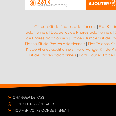
231
€
AJOUTER
HORS TAXES (TVA 17 %)
Citroën Kit de Phares additionnels
|
Fiat Kit 
additionnels
|
Dodge Kit de Phares additionnels
|
de Phares additionnels
|
Citroën Jumper Kit de Ph
Fiorino Kit de Phares additionnels
|
Fiat Talento Ki
Kit de Phares additionnels
|
Ford Ranger Kit de Ph
Kit de Phares additionnels
|
Ford Courier Kit de 
CHANGER DE PAYS
CONDITIONS GÉNÉRALES
MODIFIER VOTRE CONSENTEMENT