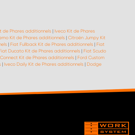
t de Phares additionnels
|
Iveco Kit de Phares
emo Kit de Phares additionnels
|
Citroën Jumpy Kit
nels
|
Fiat Fullback Kit de Phares additionnels
|
Fiat
Fiat Ducato Kit de Phares additionnels
|
Fiat Scudo
 Connect Kit de Phares additionnels
|
Ford Custom
s
|
Iveco Daily Kit de Phares additionnels
|
Dodge