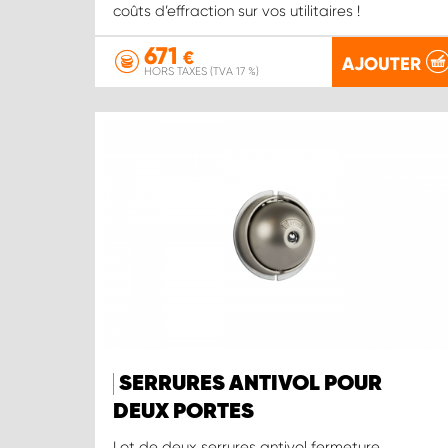
coûts d’effraction sur vos utilitaires !
671
€
AJOUTER
HORS TAXES (TVA 17 %)
SERRURES ANTIVOL POUR
DEUX PORTES
Lot de deux serrures antivol fermeture