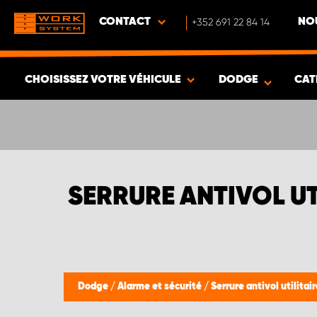
CONTACT
+352 691 22 84 14
NO
CHOISISSEZ VOTRE VÉHICULE
DODGE
CAT
VOIR LES RÉSULTATS -
335
ARTICLES
SERRURE ANTIVOL UT
Dodge
/
Alarme et sécurité
/
Serrure antivol utilitair