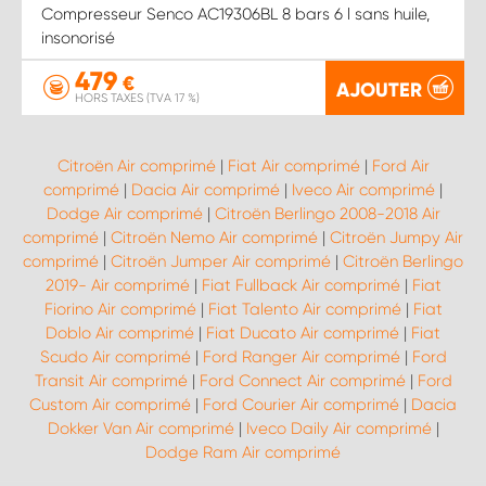
Compresseur Senco AC19306BL 8 bars 6 l sans huile,
insonorisé
479
€
AJOUTER
HORS TAXES (TVA 17 %)
Citroën Air comprimé
|
Fiat Air comprimé
|
Ford Air
comprimé
|
Dacia Air comprimé
|
Iveco Air comprimé
|
Dodge Air comprimé
|
Citroën Berlingo 2008-2018 Air
comprimé
|
Citroën Nemo Air comprimé
|
Citroën Jumpy Air
comprimé
|
Citroën Jumper Air comprimé
|
Citroën Berlingo
2019- Air comprimé
|
Fiat Fullback Air comprimé
|
Fiat
Fiorino Air comprimé
|
Fiat Talento Air comprimé
|
Fiat
Doblo Air comprimé
|
Fiat Ducato Air comprimé
|
Fiat
Scudo Air comprimé
|
Ford Ranger Air comprimé
|
Ford
Transit Air comprimé
|
Ford Connect Air comprimé
|
Ford
Custom Air comprimé
|
Ford Courier Air comprimé
|
Dacia
Dokker Van Air comprimé
|
Iveco Daily Air comprimé
|
Dodge Ram Air comprimé