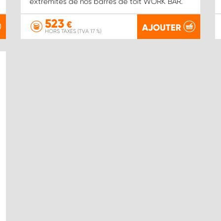
extrémités de nos barres de toit WORK BAR.
523
€
AJOUTER
HORS TAXES (TVA 17 %)