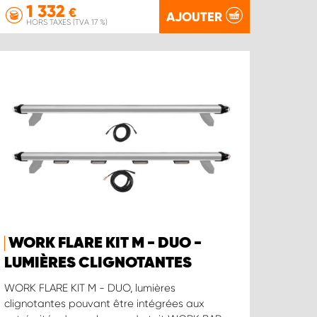
1 332
€
AJOUTER
HORS TAXES (TVA 17 %)
WORK FLARE KIT M - DUO -
LUMIÈRES CLIGNOTANTES
WORK FLARE KIT M - DUO, lumières
clignotantes pouvant être intégrées aux