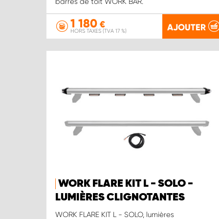
barres de toit WORK BAR.
1 180
€
AJOUTER
HORS TAXES (TVA 17 %)
WORK FLARE KIT L - SOLO -
LUMIÈRES CLIGNOTANTES
WORK FLARE KIT L - SOLO, lumières