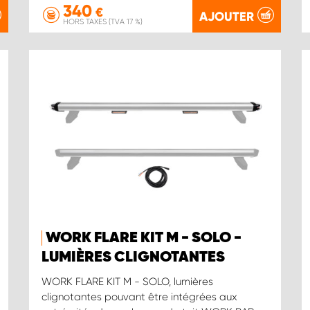
340
€
AJOUTER
HORS TAXES (TVA 17 %)
WORK FLARE KIT M - SOLO -
LUMIÈRES CLIGNOTANTES
WORK FLARE KIT M - SOLO, lumières
clignotantes pouvant être intégrées aux