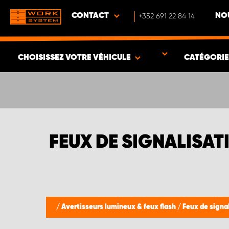
CONTACT
+352 691 22 84 14
NO
CHOISISSEZ VOTRE VÉHICULE
CATÉGORI
VOIR LES RÉSULTATS -
349
ARTICLES
FEUX DE SIGNALISAT
/
Avertisseurs lumineux & feux flash
/
Feux de signa