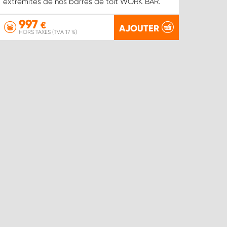
extrémités de nos barres de toit WORK BAR.
997
€
AJOUTER
HORS TAXES (TVA 17 %)