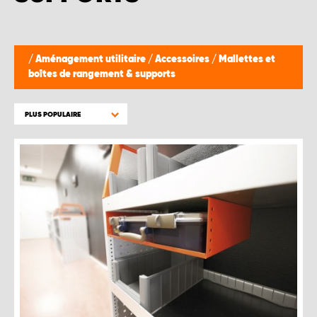
/
Aménagement utilitaire
/
Accessoires
/
Mallettes et
boîtes de rangement & supports
PLUS POPULAIRE