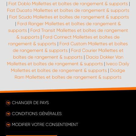
|
Fiat Doblo Mallettes et boîtes de rangement & supports
|
Fiat Ducato Mallettes et boîtes de rangement & supports
|
Fiat Scudo Mallettes et boîtes de rangement & supports
|
Ford Ranger Mallettes et boîtes de rangement &
supports
|
Ford Transit Mallettes et boîtes de rangement
& supports
|
Ford Connect Mallettes et boîtes de
rangement & supports
|
Ford Custom Mallettes et boîtes
de rangement & supports
|
Ford Courier Mallettes et
boîtes de rangement & supports
|
Dacia Dokker Van
Mallettes et boîtes de rangement & supports
|
Iveco Daily
Mallettes et boîtes de rangement & supports
|
Dodge
Ram Mallettes et boîtes de rangement & supports
CHANGER DE PAYS
CONDITIONS GÉNÉRALES
MODIFIER VOTRE CONSENTEMENT