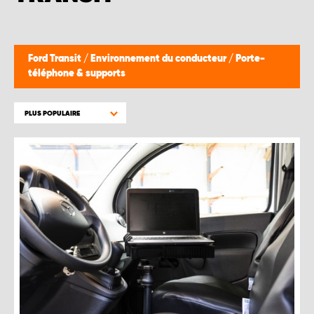
Ford Transit
/
Environnement du conducteur
/
Porte-
téléphone & supports
PLUS POPULAIRE