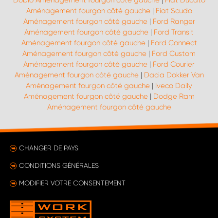
Doblo Aménagement fourgon côté gauche
|
Fiat Ducato
Aménagement fourgon côté gauche
|
Fiat Scudo
Aménagement fourgon côté gauche
|
Ford Ranger
Aménagement fourgon côté gauche
|
Ford Transit
Aménagement fourgon côté gauche
|
Ford Connect
Aménagement fourgon côté gauche
|
Ford Custom
Aménagement fourgon côté gauche
|
Ford Courier
Aménagement fourgon côté gauche
|
Dacia Dokker Van
Aménagement fourgon côté gauche
|
Iveco Daily
Aménagement fourgon côté gauche
|
Dodge Ram
Aménagement fourgon côté gauche
CHANGER DE PAYS
CONDITIONS GÉNÉRALES
MODIFIER VOTRE CONSENTEMENT