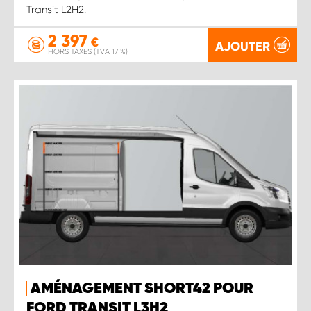
Transit L2H2.
2 397
€
AJOUTER
HORS TAXES (TVA 17 %)
AMÉNAGEMENT SHORT42 POUR
FORD TRANSIT L3H2