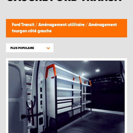
Ford Transit
/
Aménagement utilitaire
/
Aménagement
fourgon côté gauche
PLUS POPULAIRE