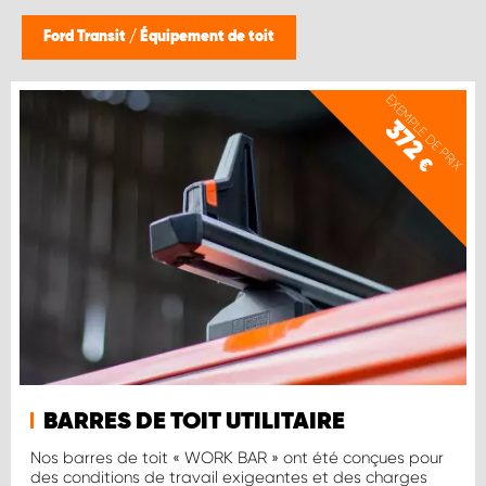
Ford Transit
/
Équipement de toit
EXEMPLE DE PRIX
372
€
BARRES DE TOIT UTILITAIRE
Nos barres de toit « WORK BAR » ont été conçues pour
des conditions de travail exigeantes et des charges