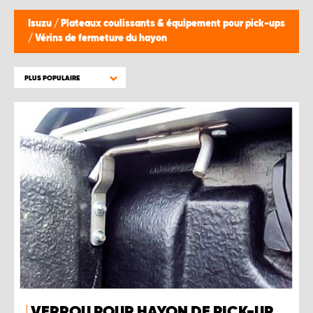
Isuzu
/
Plateaux coulissants & équipement pour pick-ups
/
Vérins de fermeture du hayon
PLUS POPULAIRE
VERROU POUR HAYON DE PICK-UP