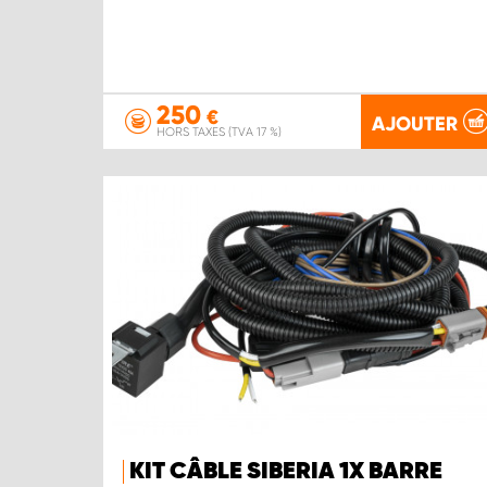
250
€
AJOUTER
HORS TAXES (TVA 17 %)
KIT CÂBLE SIBERIA 1X BARRE