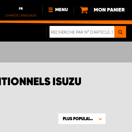
FR
MON PANIER
MENU
.
CHANGE LANGUAGE
DE
FR
NOUVEAUTÉS
DURABILITE
À PROPOS DE NOUS
ITIONNELS ISUZU
PLUS POPULAIRE