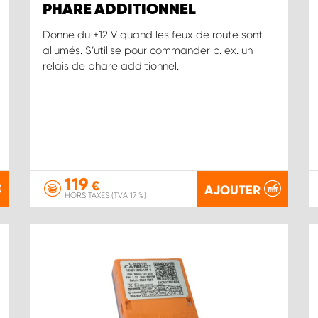
PHARE ADDITIONNEL
Donne du +12 V quand les feux de route sont
allumés. S’utilise pour commander p. ex. un
relais de phare additionnel.
119
€
AJOUTER
HORS TAXES (TVA 17 %)