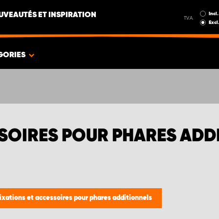
Incl.
UVEAUTÉS ET INSPIRATION
T.V.A.
Excl
GORIES
SSOIRES POUR PHARES ADD
ixations et accessoires pour phares additionnels