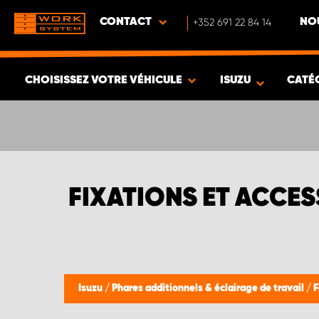
CONTACT
+352 691 22 84 14
NO
CHOISISSEZ VOTRE VÉHICULE
ISUZU
CATÉ
VOIR LES RÉSULTATS -
354
ARTICLES
FIXATIONS ET ACCE
Isuzu
/
Phares additionnels & éclairage de travail
/
F