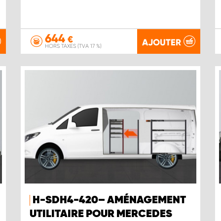
644
€
AJOUTER
HORS TAXES (TVA 17 %)
H-SDH4-420– AMÉNAGEMENT
UTILITAIRE POUR MERCEDES