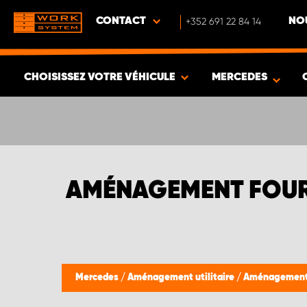
CONTACT
+352 691 22 84 14
NO
CHOISISSEZ VOTRE VÉHICULE
MERCEDES
VOIR LES RÉSULTATS -
547
ARTICLES
AMÉNAGEMENT FOUR
Mercedes
/
Aménagement utilitaire
/
Aménagement 