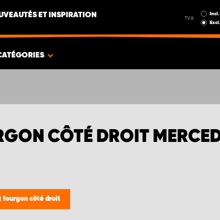
Incl.
UVEAUTÉS ET INSPIRATION
T.V.A.
Excl
CATÉGORIES
GON CÔTÉ DROIT MERCE
fourgon côté droit