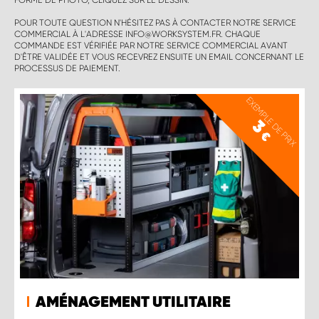
FORME DE PHOTO, CLIQUEZ SUR LE DESSIN.
POUR TOUTE QUESTION N'HÉSITEZ PAS À CONTACTER NOTRE SERVICE
COMMERCIAL À L'ADRESSE INFO@WORKSYSTEM.FR. CHAQUE
COMMANDE EST VÉRIFIÉE PAR NOTRE SERVICE COMMERCIAL AVANT
D'ÊTRE VALIDÉE ET VOUS RECEVREZ ENSUITE UN EMAIL CONCERNANT LE
PROCESSUS DE PAIEMENT.
EXEMPLE DE PRIX
3
€
AMÉNAGEMENT UTILITAIRE