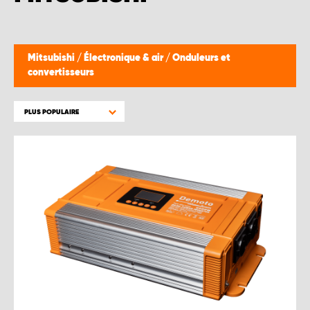
Mitsubishi
/
Électronique & air
/
Onduleurs et
convertisseurs
PLUS POPULAIRE