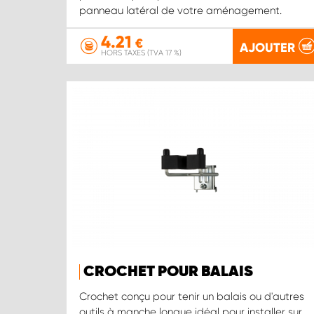
panneau latéral de votre aménagement.
4.21
€
AJOUTER
HORS TAXES (TVA 17 %)
CROCHET POUR BALAIS
Crochet conçu pour tenir un balais ou d'autres
outils à manche longue idéal pour installer sur