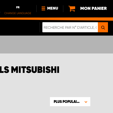
FR
MON PANIER
MENU
.
CHANGE LANGUAGE
DE
FR
NOUVEAUTÉS
DURABILITE
À PROPOS DE NOUS
LS MITSUBISHI
PLUS POPULAIRE