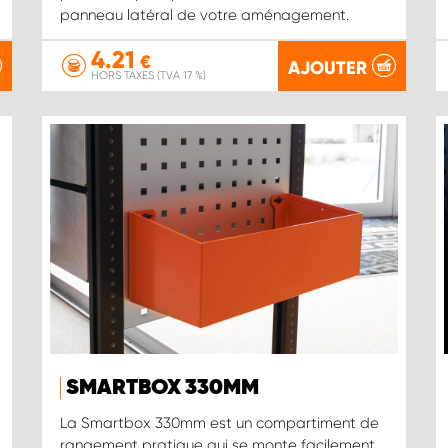
panneau latéral de votre aménagement.
4.21
€
AJOUTER
HORS TAXES (TVA 17 %)
SMARTBOX 330MM
La Smartbox 330mm est un compartiment de
rangement pratique qui se monte facilement