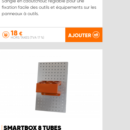
Sangle en caoutchouc réglable pour une
fixation facile des outils et équipements sur les
panneaux à outils.
18
€
AJOUTER
HORS TAXES (TVA 17 %)
SMARTBOX 8 TUBES