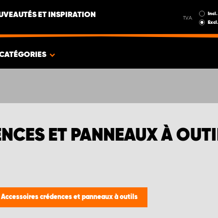
Incl.
UVEAUTÉS ET INSPIRATION
T.V.A.
Excl
CATÉGORIES
CES ET PANNEAUX À OUTI
/
Accessoires crédences et panneaux à outils