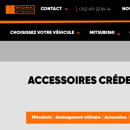
CONTACT
+352 691 22 84 14
NO
CHOISISSEZ VOTRE VÉHICULE
MITSUBISHI
VOIR LES RÉSULTATS -
344
ARTICLES
ACCESSOIRES CRÉDEN
Mitsubishi
/
Aménagement utilitaire
/
Accessoires