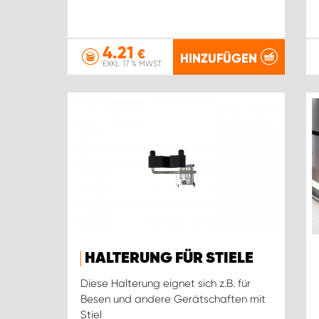
4.21
€
HINZUFÜGEN
EXKL. 17 % MWST.
HALTERUNG FÜR STIELE
Diese Halterung eignet sich z.B. für
Besen und andere Gerätschaften mit
Stiel