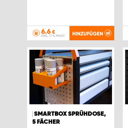
6.6
€
HINZUFÜGEN
EXKL. 17 % MWST.
SMARTBOX SPRÜHDOSE,
5 FÄCHER