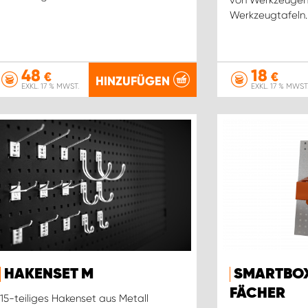
Werkzeugtafeln.
48
18
€
€
HINZUFÜGEN
EXKL. 17 % MWST.
EXKL. 17 % MWST
HAKENSET M
SMARTBOX
FÄCHER
15-teiliges Hakenset aus Metall