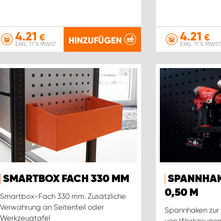
4.21
4.21
€
€
HINZUFÜGEN
EXKL. 17 % MWST.
EXKL. 17 % MWST
SMARTBOX FACH 330 MM
SPANNHAK
0,50 M
Smartbox-Fach 330 mm. Zusätzliche
Verwahrung an Seitenteil oder
Spannhaken zur 
Werkzeugtafel
von Werkzeugen