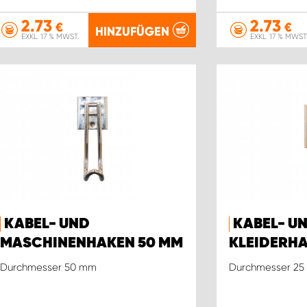
2.73
2.73
€
€
HINZUFÜGEN
EXKL. 17 % MWST.
EXKL. 17 % MWST
KABEL- UND
KABEL- U
MASCHINENHAKEN 50 MM
KLEIDERHA
Durchmesser 50 mm
Durchmesser 2