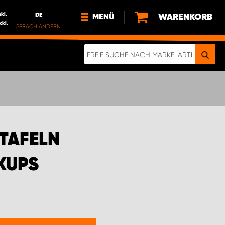
nkl.
DE
WARENKORB
MENÜ
xkl.
SPRACH ÄNDERN
DE
FR
NEWS
HTTPS://WWW.WORKSYSTEM.LU/DE/NACH
LU
ÜBER UNS
TAFELN
KUPS