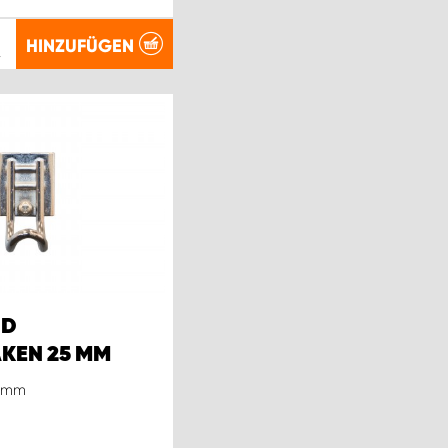
HINZUFÜGEN
.
ND
KEN 25 MM
5 mm