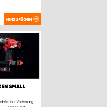
HINZUFÜGEN
.
EN SMALL
einfachen Sicherung
 & Geräten auf