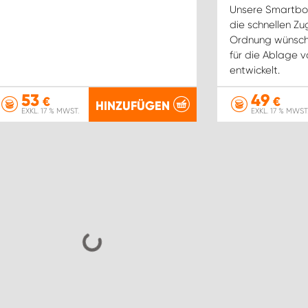
Unsere Smartbox 
die schnellen Zu
Ordnung wünsch
für die Ablage 
entwickelt.
53
49
€
€
HINZUFÜGEN
EXKL. 17 % MWST.
EXKL. 17 % MWST