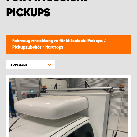
PICKUPS
Fahrzeugeinrichtungen für Mitsubishi Pickups
/
Pickupzubehör
/
Hardtops
TOPSELLER