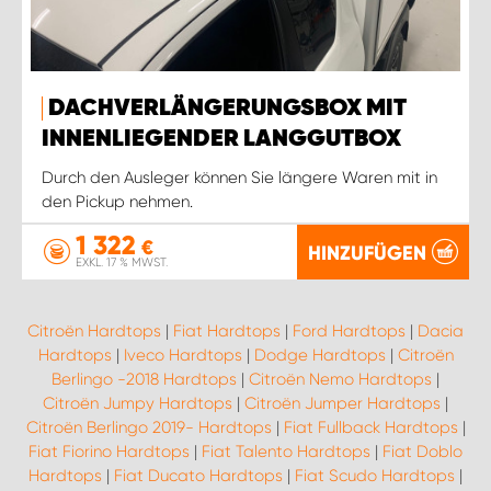
DACHVERLÄNGERUNGSBOX MIT
INNENLIEGENDER LANGGUTBOX
Durch den Ausleger können Sie längere Waren mit in
den Pickup nehmen.
1 322
€
HINZUFÜGEN
EXKL. 17 % MWST.
Citroën Hardtops
|
Fiat Hardtops
|
Ford Hardtops
|
Dacia
Hardtops
|
Iveco Hardtops
|
Dodge Hardtops
|
Citroën
Berlingo -2018 Hardtops
|
Citroën Nemo Hardtops
|
Citroën Jumpy Hardtops
|
Citroën Jumper Hardtops
|
Citroën Berlingo 2019- Hardtops
|
Fiat Fullback Hardtops
|
Fiat Fiorino Hardtops
|
Fiat Talento Hardtops
|
Fiat Doblo
Hardtops
|
Fiat Ducato Hardtops
|
Fiat Scudo Hardtops
|