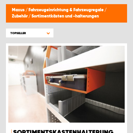
Maxus
/
Fahrzeugeinrichtung & Fahrzeugregale
/
Zubehör
/
Sortimentkästen und -halterungen
TOPSELLER
SORTIMENTSKASTENHALTERUNG