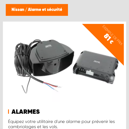
Nissan
/
Alarme et sécurité
EXEMPLE DE PRIX
81
€
ALARMES
Équipez votre utilitaire d'une alarme pour prévenir les
cambriolages et les vols.