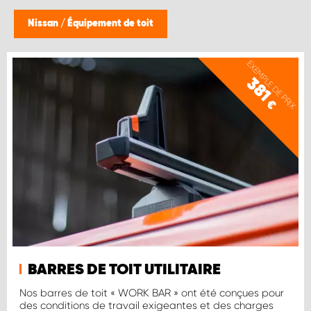
Nissan
/
Équipement de toit
EXEMPLE DE PRIX
381
€
BARRES DE TOIT UTILITAIRE
Nos barres de toit « WORK BAR » ont été conçues pour
des conditions de travail exigeantes et des charges