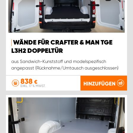
WÄNDE FÜR CRAFTER & MAN TGE
L3H2 DOPPELTÜR
aus Sandwich-Kunststoff und modelspezifisch
angepasst (Rücknahme/Umtausch ausgeschlossen)
838
€
HINZUFÜGEN
EXKL. 17 % MWST.