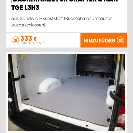
TGE L3H3
aus Sandwich-Kunststoff (Rücknahme/Umtausch
ausgeschlossen)
333
€
HINZUFÜGEN
EXKL. 17 % MWST.