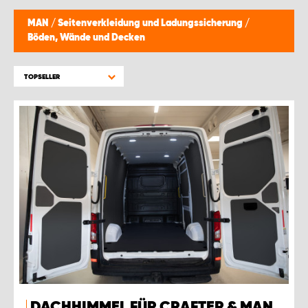
MAN
/
Seitenverkleidung und Ladungssicherung
/
Böden, Wände und Decken
TOPSELLER
DACHHIMMEL FÜR CRAFTER & MAN