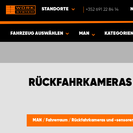
STANDORTE
+352 691 22 84 14
FAHRZEUG AUSWÄHLEN
MAN
KATEGORIE
ERGEBNISSE ANZEIGEN -
404
ARTIKEL
RÜCKFAHRKAMERAS 
MAN
/
Fahrerraum
/
Rückfahrkameras und -sensore