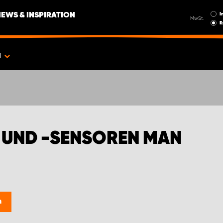
I
NEWS & INSPIRATION
MwSt.
E
N
UND -SENSOREN MAN
n