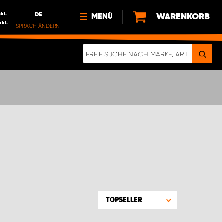
nkl.
DE
WARENKORB
MENÜ
xkl.
SPRACH ÄNDERN
DE
FR
NEWS
HTTPS://WWW.WORKSYSTEM.LU/DE/NACH
LU
ÜBER UNS
TOPSELLER