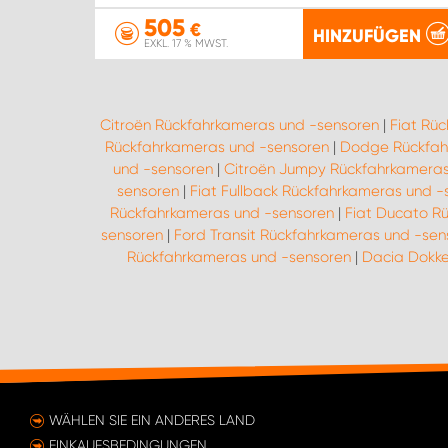
505
€
HINZUFÜGEN
EXKL. 17 % MWST.
Citroën Rückfahrkameras und -sensoren
|
Fiat Rü
Rückfahrkameras und -sensoren
|
Dodge Rückfah
und -sensoren
|
Citroën Jumpy Rückfahrkameras
sensoren
|
Fiat Fullback Rückfahrkameras und -
Rückfahrkameras und -sensoren
|
Fiat Ducato R
sensoren
|
Ford Transit Rückfahrkameras und -sen
Rückfahrkameras und -sensoren
|
Dacia Dokke
WÄHLEN SIE EIN ANDERES LAND
EINKAUFSBEDINGUNGEN