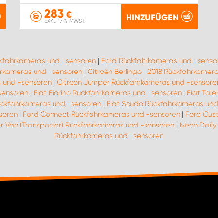
283
€
HINZUFÜGEN
EXKL. 17 % MWST.
ckfahrkameras und -sensoren
|
Ford Rückfahrkameras und -senso
rkameras und -sensoren
|
Citroën Berlingo -2018 Rückfahrkamer
 und -sensoren
|
Citroën Jumper Rückfahrkameras und -sensore
sensoren
|
Fiat Fiorino Rückfahrkameras und -sensoren
|
Fiat Tal
ückfahrkameras und -sensoren
|
Fiat Scudo Rückfahrkameras und
soren
|
Ford Connect Rückfahrkameras und -sensoren
|
Ford Cus
r Van (Transporter) Rückfahrkameras und -sensoren
|
Iveco Dail
Rückfahrkameras und -sensoren