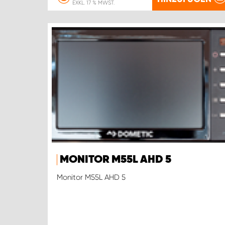
EXKL. 17 % MWST.
MONITOR M55L AHD 5
Monitor M55L AHD 5