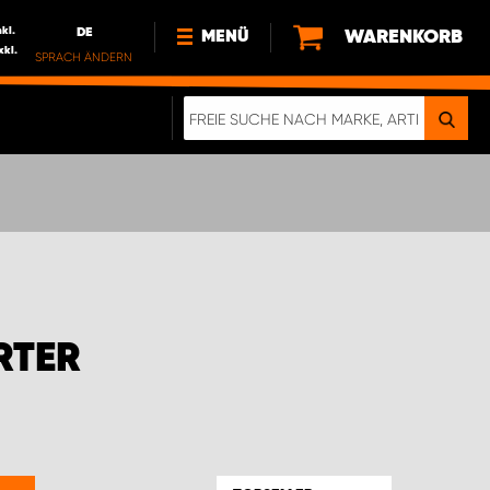
nkl.
DE
WARENKORB
MENÜ
xkl.
SPRACH ÄNDERN
DE
FR
NEWS
HTTPS://WWW.WORKSYSTEM.LU/DE/NACH
LU
ÜBER UNS
RTER