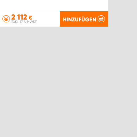
2 112
€
HINZUFÜGEN
EXKL. 17 % MWST.