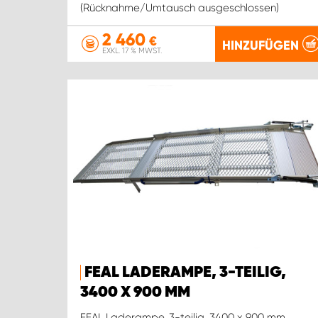
(Rücknahme/Umtausch ausgeschlossen)
2 460
€
HINZUFÜGEN
EXKL. 17 % MWST.
FEAL LADERAMPE, 3-TEILIG,
3400 X 900 MM
FEAL Laderampe, 3-teilig, 3400 x 900 mm