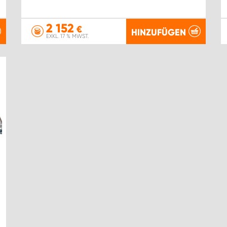
2 152
€
HINZUFÜGEN
EXKL. 17 % MWST.