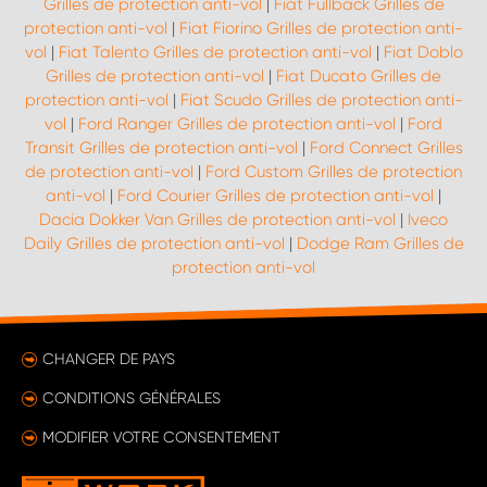
Grilles de protection anti-vol
|
Fiat Fullback Grilles de
protection anti-vol
|
Fiat Fiorino Grilles de protection anti-
vol
|
Fiat Talento Grilles de protection anti-vol
|
Fiat Doblo
Grilles de protection anti-vol
|
Fiat Ducato Grilles de
protection anti-vol
|
Fiat Scudo Grilles de protection anti-
vol
|
Ford Ranger Grilles de protection anti-vol
|
Ford
Transit Grilles de protection anti-vol
|
Ford Connect Grilles
de protection anti-vol
|
Ford Custom Grilles de protection
anti-vol
|
Ford Courier Grilles de protection anti-vol
|
Dacia Dokker Van Grilles de protection anti-vol
|
Iveco
Daily Grilles de protection anti-vol
|
Dodge Ram Grilles de
protection anti-vol
CHANGER DE PAYS
CONDITIONS GÉNÉRALES
MODIFIER VOTRE CONSENTEMENT