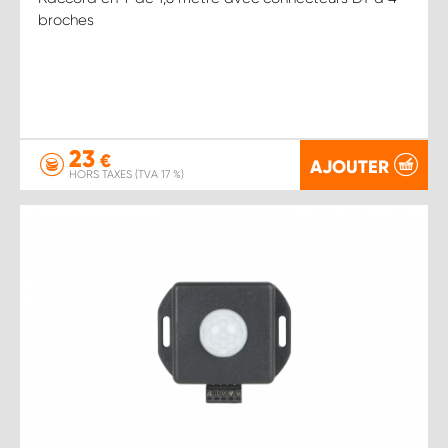
broches
23
€
AJOUTER
HORS TAXES (TVA 17 %)