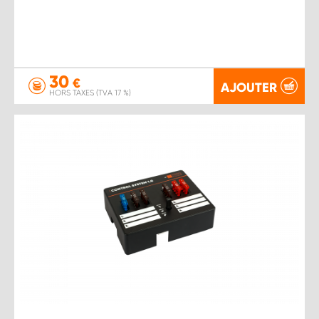
30
€
AJOUTER
HORS TAXES (TVA 17 %)