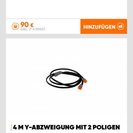
90
€
HINZUFÜGEN
EXKL. 17 % MWST.
4 M Y-ABZWEIGUNG MIT 2 POLIGEN