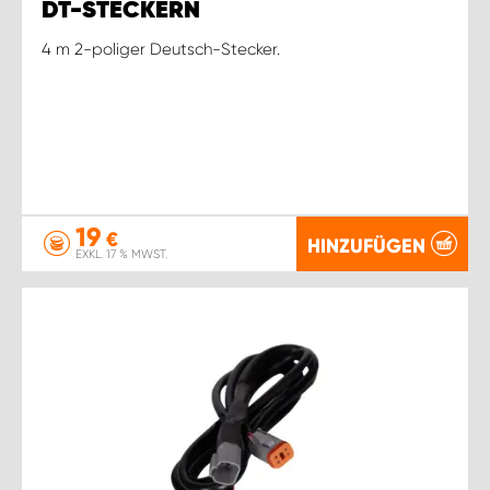
DT-STECKERN
4 m 2-poliger Deutsch-Stecker.
19
€
HINZUFÜGEN
EXKL. 17 % MWST.