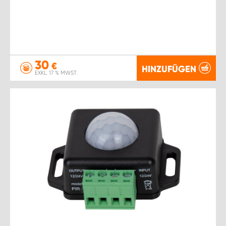
30
€
HINZUFÜGEN
EXKL. 17 % MWST.