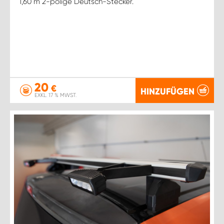
1,60 m 2-polige Deutsch-Stecker.
20
€
HINZUFÜGEN
EXKL. 17 % MWST.