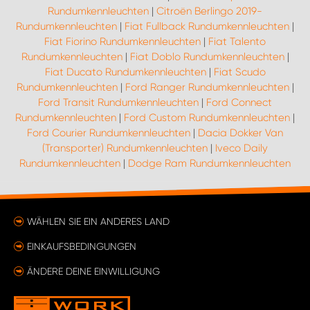
Rundumkennleuchten
|
Citroën Berlingo 2019-
Rundumkennleuchten
|
Fiat Fullback Rundumkennleuchten
|
Fiat Fiorino Rundumkennleuchten
|
Fiat Talento
Rundumkennleuchten
|
Fiat Doblo Rundumkennleuchten
|
Fiat Ducato Rundumkennleuchten
|
Fiat Scudo
Rundumkennleuchten
|
Ford Ranger Rundumkennleuchten
|
Ford Transit Rundumkennleuchten
|
Ford Connect
Rundumkennleuchten
|
Ford Custom Rundumkennleuchten
|
Ford Courier Rundumkennleuchten
|
Dacia Dokker Van
(Transporter) Rundumkennleuchten
|
Iveco Daily
Rundumkennleuchten
|
Dodge Ram Rundumkennleuchten
WÄHLEN SIE EIN ANDERES LAND
EINKAUFSBEDINGUNGEN
ÄNDERE DEINE EINWILLIGUNG