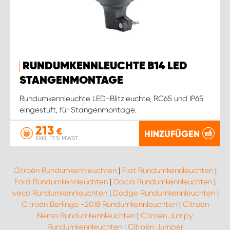
RUNDUMKENNLEUCHTE B14 LED
STANGENMONTAGE
Rundumkennleuchte LED-Blitzleuchte, RC65 und IP65
eingestuft, für Stangenmontage.
213
€
HINZUFÜGEN
EXKL. 17 % MWST.
Citroën Rundumkennleuchten
|
Fiat Rundumkennleuchten
|
Ford Rundumkennleuchten
|
Dacia Rundumkennleuchten
|
Iveco Rundumkennleuchten
|
Dodge Rundumkennleuchten
|
Citroën Berlingo -2018 Rundumkennleuchten
|
Citroën
Nemo Rundumkennleuchten
|
Citroën Jumpy
Rundumkennleuchten
|
Citroën Jumper