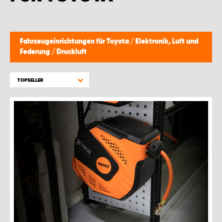
Fahrzeugeinrichtungen für Toyota
/
Elektronik, Luft und
Federung
/
Druckluft
TOPSELLER