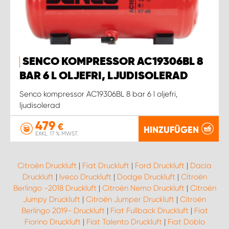
SENCO KOMPRESSOR AC19306BL 8
BAR 6 L OLJEFRI, LJUDISOLERAD
Senco kompressor AC19306BL 8 bar 6 l oljefri,
ljudisolerad
479
€
HINZUFÜGEN
EXKL. 17 % MWST.
Citroën Druckluft
|
Fiat Druckluft
|
Ford Druckluft
|
Dacia
Druckluft
|
Iveco Druckluft
|
Dodge Druckluft
|
Citroën
Berlingo -2018 Druckluft
|
Citroën Nemo Druckluft
|
Citroën
Jumpy Druckluft
|
Citroën Jumper Druckluft
|
Citroën
Berlingo 2019- Druckluft
|
Fiat Fullback Druckluft
|
Fiat
Fiorino Druckluft
|
Fiat Talento Druckluft
|
Fiat Doblo