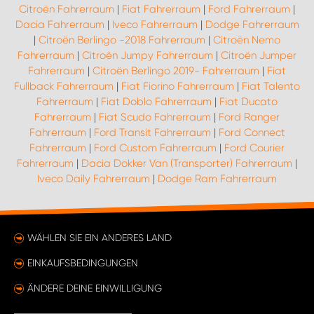
Citroën Fahrerraum
|
Fiat Fahrerraum
|
Ford Fahrerraum
|
Dacia Fahrerraum
|
Iveco Fahrerraum
|
Dodge Fahrerraum
|
Citroën Berlingo -2018 Fahrerraum
|
Citroën Nemo
Fahrerraum
|
Citroën Jumpy Fahrerraum
|
Citroën Jumper
Fahrerraum
|
Citroën Berlingo 2019- Fahrerraum
|
Fiat
Fullback Fahrerraum
|
Fiat Fiorino Fahrerraum
|
Fiat Talento
Fahrerraum
|
Fiat Doblo Fahrerraum
|
Fiat Ducato
Fahrerraum
|
Fiat Scudo Fahrerraum
|
Ford Ranger
Fahrerraum
|
Ford Transit Fahrerraum
|
Ford Connect
Fahrerraum
|
Ford Custom Fahrerraum
|
Ford Courier
Fahrerraum
|
Dacia Dokker Van (Transporter) Fahrerraum
|
Iveco Daily Fahrerraum
|
Dodge Ram Fahrerraum
WÄHLEN SIE EIN ANDERES LAND
EINKAUFSBEDINGUNGEN
ÄNDERE DEINE EINWILLIGUNG