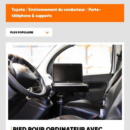
Toyota
/
Environnement du conducteur
/
Porte-
téléphone & supports
PLUS POPULAIRE
PIED POUR ORDINATEUR AVEC