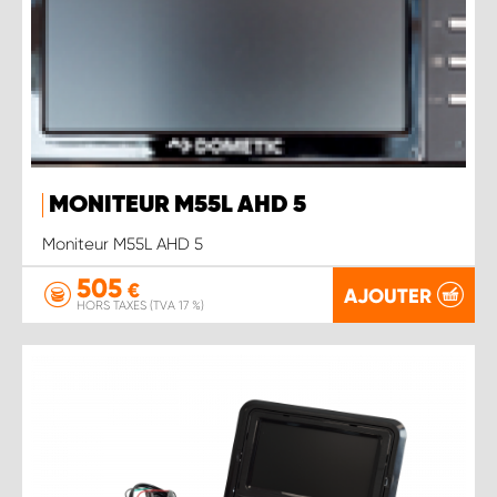
MONITEUR M55L AHD 5
Moniteur M55L AHD 5
505
€
AJOUTER
HORS TAXES (TVA 17 %)