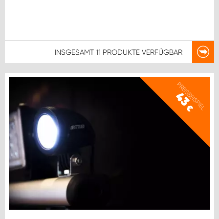
INSGESAMT
11 PRODUKTE
VERFÜGBAR
PREISBEISPIEL
43
€