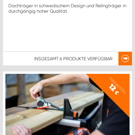
Dachträger in schwedischem Design und Relingträger in
durchgängig hoher Qualität.
INSGESAMT
6 PRODUKTE
VERFÜGBAR
PREISBEISPIEL
12
€