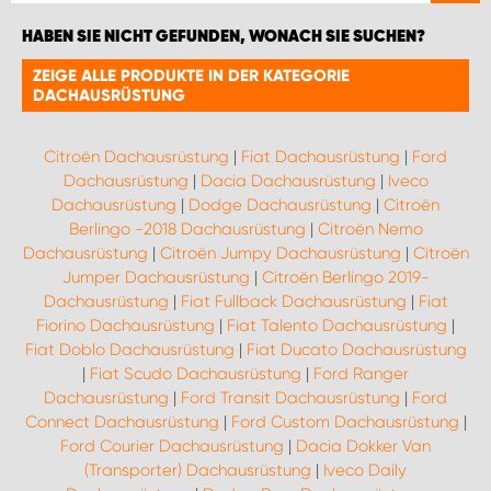
HABEN SIE NICHT GEFUNDEN, WONACH SIE SUCHEN?
ZEIGE ALLE PRODUKTE IN DER KATEGORIE
DACHAUSRÜSTUNG
Citroën Dachausrüstung
|
Fiat Dachausrüstung
|
Ford
Dachausrüstung
|
Dacia Dachausrüstung
|
Iveco
Dachausrüstung
|
Dodge Dachausrüstung
|
Citroën
Berlingo -2018 Dachausrüstung
|
Citroën Nemo
Dachausrüstung
|
Citroën Jumpy Dachausrüstung
|
Citroën
Jumper Dachausrüstung
|
Citroën Berlingo 2019-
Dachausrüstung
|
Fiat Fullback Dachausrüstung
|
Fiat
Fiorino Dachausrüstung
|
Fiat Talento Dachausrüstung
|
Fiat Doblo Dachausrüstung
|
Fiat Ducato Dachausrüstung
|
Fiat Scudo Dachausrüstung
|
Ford Ranger
Dachausrüstung
|
Ford Transit Dachausrüstung
|
Ford
Connect Dachausrüstung
|
Ford Custom Dachausrüstung
|
Ford Courier Dachausrüstung
|
Dacia Dokker Van
(Transporter) Dachausrüstung
|
Iveco Daily