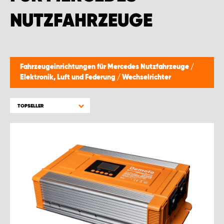
NUTZFAHRZEUGE
Fahrzeugeinrichtungen für Mercedes Nutzfahrzeuge
/
Elektronik, Luft und Federung
/
Wechselrichter
TOPSELLER