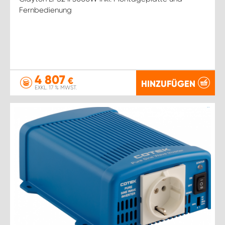
Fernbedienung
4 807
€
HINZUFÜGEN
EXKL. 17 % MWST.