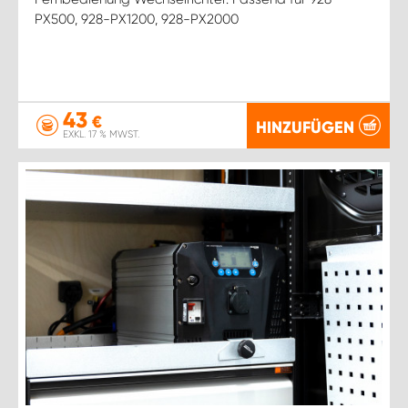
PX500, 928-PX1200, 928-PX2000
43
€
HINZUFÜGEN
EXKL. 17 % MWST.