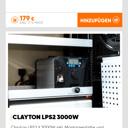
179
€
HINZUFÜGEN
EXKL. 17 % MWST.
CLAYTON LPS2 3000W
Clayton LPS2 II 3000W inkl. Montageplatte und