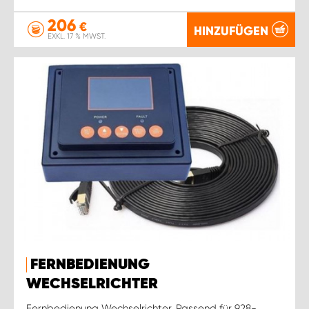
206
€
HINZUFÜGEN
EXKL. 17 % MWST.
FERNBEDIENUNG
WECHSELRICHTER
Fernbedienung Wechselrichter. Passend für 928-