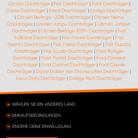
Citroën Dachträger
|
Fiat Dachträger
|
Ford Dachträger
|
Dacia Dachträger
|
Iveco Dachträger
|
Dodge Dachträger
|
Citroën Berlingo -2018 Dachträger
|
Citroën Nemo
Dachträger
|
Citroën Jumpy Dachträger
|
Citroën Jumper
Dachträger
|
Citroën Berlingo 2019- Dachträger
|
Fiat
Fullback Dachträger
|
Fiat Fiorino Dachträger
|
Fiat
Talento Dachträger
|
Fiat Doblo Dachträger
|
Fiat Ducato
Dachträger
|
Fiat Scudo Dachträger
|
Ford Ranger
Dachträger
|
Ford Transit Dachträger
|
Ford Connect
Dachträger
|
Ford Custom Dachträger
|
Ford Courier
Dachträger
|
Dacia Dokker Van (Transporter) Dachträger
|
Iveco Daily Dachträger
|
Dodge Ram Dachträger
WÄHLEN SIE EIN ANDERES LAND
EINKAUFSBEDINGUNGEN
ÄNDERE DEINE EINWILLIGUNG