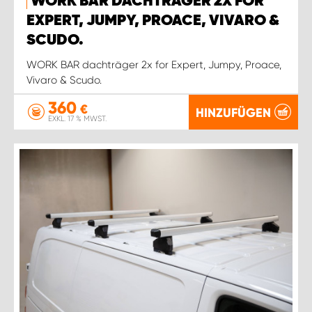
WORK BAR DACHTRÄGER 2X FOR
EXPERT, JUMPY, PROACE, VIVARO &
SCUDO.
WORK BAR dachträger 2x for Expert, Jumpy, Proace,
Vivaro & Scudo.
360
€
HINZUFÜGEN
EXKL. 17 % MWST.