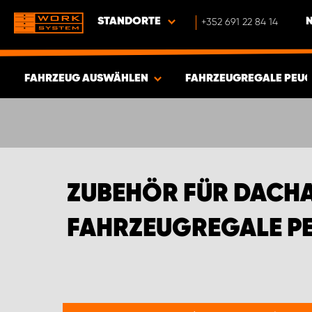
STANDORTE
+352 691 22 84 14
FAHRZEUG AUSWÄHLEN
FAHRZEUGREGALE PEU
ERGEBNISSE ANZEIGEN -
547
ARTIKEL
ZUBEHÖR FÜR DACHA
FAHRZEUGREGALE P