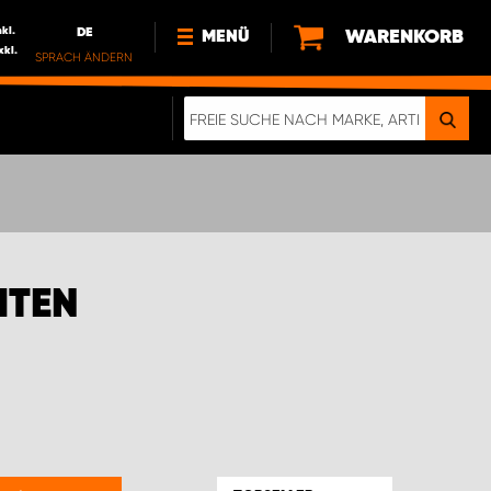
nkl.
DE
WARENKORB
MENÜ
xkl.
SPRACH ÄNDERN
DE
FR
NEWS
HTTPS://WWW.WORKSYSTEM.LU/DE/NACH
LU
ÜBER UNS
HTEN