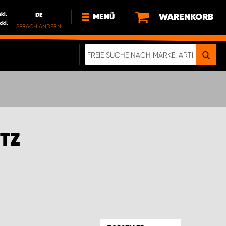
nkl.
DE
WARENKORB
MENÜ
xkl.
SPRACH ÄNDERN
DE
FR
NEWS
HTTPS://WWW.WORKSYSTEM.LU/DE/NACH
LU
ÜBER UNS
 F