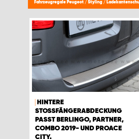
Fahrzeugregale Peugeot
/
Styling
/
Ladekantenschu
HINTERE
STOSSFÄNGERABDECKUNG P
ASST BERLINGO, PARTNER, C
OMBO 2019- UND PROACE C
ITY.