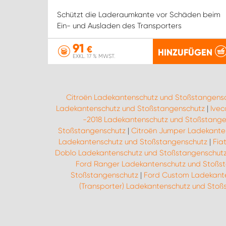
Schützt die Laderaumkante vor Schäden beim
Ein- und Ausladen des Transporters
91
€
HINZUFÜGEN
EXKL. 17 % MWST.
Citroën Ladekantenschutz und Stoßstangens
Ladekantenschutz und Stoßstangenschutz
|
Ivec
-2018 Ladekantenschutz und Stoßstange
Stoßstangenschutz
|
Citroën Jumper Ladekante
Ladekantenschutz und Stoßstangenschutz
|
Fia
Doblo Ladekantenschutz und Stoßstangenschut
Ford Ranger Ladekantenschutz und Stoßs
Stoßstangenschutz
|
Ford Custom Ladekant
(Transporter) Ladekantenschutz und Stoß