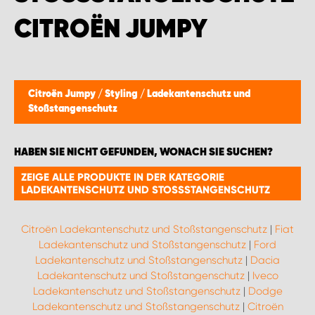
ITROËN JUMPY
Citroën Jumpy
/
Styling
/
Ladekantenschutz und
Stoßstangenschutz
HABEN SIE NICHT GEFUNDEN, WONACH SIE SUCHEN?
ZEIGE ALLE PRODUKTE IN DER KATEGORIE
LADEKANTENSCHUTZ UND STOSSSTANGENSCHUTZ
Citroën Ladekantenschutz und Stoßstangenschutz
|
Fiat
Ladekantenschutz und Stoßstangenschutz
|
Ford
Ladekantenschutz und Stoßstangenschutz
|
Dacia
Ladekantenschutz und Stoßstangenschutz
|
Iveco
Ladekantenschutz und Stoßstangenschutz
|
Dodge
Ladekantenschutz und Stoßstangenschutz
|
Citroën