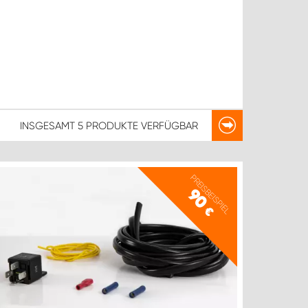
INSGESAMT
5 PRODUKTE
VERFÜGBAR
PREISBEISPIEL
90
€