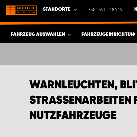
STANDORTE
+352 691 22 84 14
FAHRZEUG AUSWÄHLEN
FAHRZEUGEINRICHTUNG
ERGEBNISSE ANZEIGEN -
589
ARTIKEL
WARNLEUCHTEN, BLI
STRASSENARBEITEN 
UTZFAHRZEUGE