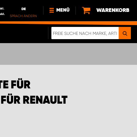
nkl.
DE
WARENKORB
MENÜ
xkl.
SPRACH ÄNDERN
DE
FR
NEWS
HTTPS://WWW.WORKSYSTEM.LU/DE/NACH
LU
ÜBER UNS
E FÜR
ÜR RENAULT N