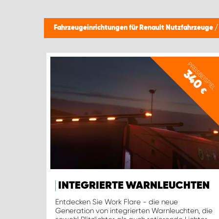
Fahrzeugeinrichtungen für Renault Nutzfahrzeuge
PREISBEISPIEL
340
€
INTEGRIERTE WARNLEUCHTEN
Entdecken Sie Work Flare - die neue
Generation von integrierten Warnleuchten, die