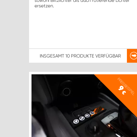
sowohl Blitzlichter als auch rotierende Lichter
ersetzen.
INSGESAMT
10 PRODUKTE
VERFÜGBAR
PREISBEISPIEL
9
€