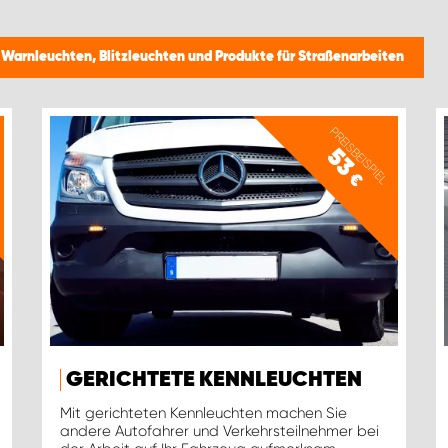
/
Warnleuchten, Blitzleuchten und Produkte für Straßenarbeiten
PREISBEISPIEL
53
€
GERICHTETE KENNLEUCHTEN
Mit gerichteten Kennleuchten machen Sie
andere Autofahrer und Verkehrsteilnehmer bei