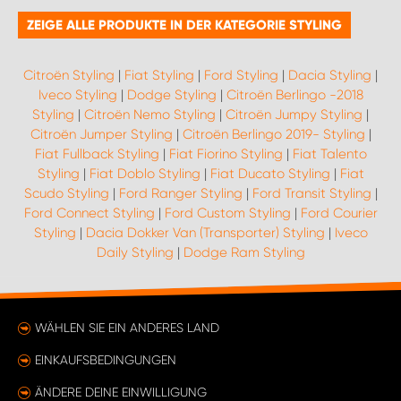
ZEIGE ALLE PRODUKTE IN DER KATEGORIE STYLING
Citroën Styling
|
Fiat Styling
|
Ford Styling
|
Dacia Styling
|
Iveco Styling
|
Dodge Styling
|
Citroën Berlingo -2018
Styling
|
Citroën Nemo Styling
|
Citroën Jumpy Styling
|
Citroën Jumper Styling
|
Citroën Berlingo 2019- Styling
|
Fiat Fullback Styling
|
Fiat Fiorino Styling
|
Fiat Talento
Styling
|
Fiat Doblo Styling
|
Fiat Ducato Styling
|
Fiat
Scudo Styling
|
Ford Ranger Styling
|
Ford Transit Styling
|
Ford Connect Styling
|
Ford Custom Styling
|
Ford Courier
Styling
|
Dacia Dokker Van (Transporter) Styling
|
Iveco
Daily Styling
|
Dodge Ram Styling
WÄHLEN SIE EIN ANDERES LAND
EINKAUFSBEDINGUNGEN
ÄNDERE DEINE EINWILLIGUNG