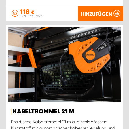
118
€
HINZUFÜGEN
EXKL. 17 % MWST.
KABELTROMMEL 21 M
Praktische Kabeltrommel 21 m aus schlagfestem
Kunststoff mit automatischer Kabelverriegelung und