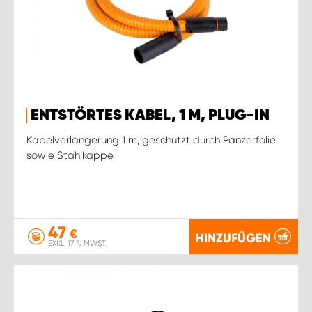
ENTSTÖRTES KABEL, 1 M, PLUG-IN
Kabelverlängerung 1 m, geschützt durch Panzerfolie
sowie Stahlkappe.
47
€
HINZUFÜGEN
EXKL. 17 % MWST.