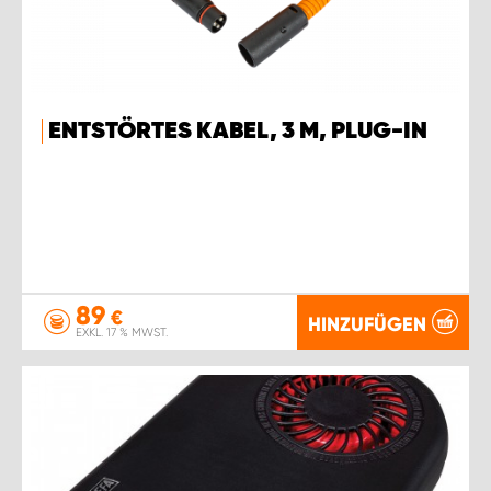
ENTSTÖRTES KABEL, 3 M, PLUG-IN
89
€
HINZUFÜGEN
EXKL. 17 % MWST.