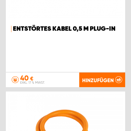
ENTSTÖRTES KABEL 0,5 M PLUG-IN
40
€
HINZUFÜGEN
EXKL. 17 % MWST.