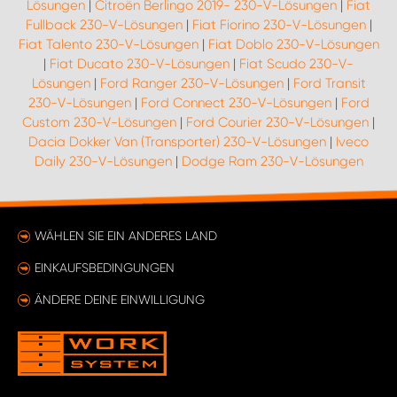
Lösungen
|
Citroën Berlingo 2019- 230-V-Lösungen
|
Fiat
Fullback 230-V-Lösungen
|
Fiat Fiorino 230-V-Lösungen
|
Fiat Talento 230-V-Lösungen
|
Fiat Doblo 230-V-Lösungen
|
Fiat Ducato 230-V-Lösungen
|
Fiat Scudo 230-V-
Lösungen
|
Ford Ranger 230-V-Lösungen
|
Ford Transit
230-V-Lösungen
|
Ford Connect 230-V-Lösungen
|
Ford
Custom 230-V-Lösungen
|
Ford Courier 230-V-Lösungen
|
Dacia Dokker Van (Transporter) 230-V-Lösungen
|
Iveco
Daily 230-V-Lösungen
|
Dodge Ram 230-V-Lösungen
WÄHLEN SIE EIN ANDERES LAND
EINKAUFSBEDINGUNGEN
ÄNDERE DEINE EINWILLIGUNG