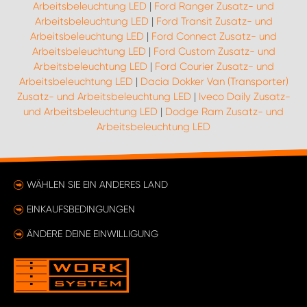
Arbeitsbeleuchtung LED
|
Ford Ranger Zusatz- und
Arbeitsbeleuchtung LED
|
Ford Transit Zusatz- und
Arbeitsbeleuchtung LED
|
Ford Connect Zusatz- und
Arbeitsbeleuchtung LED
|
Ford Custom Zusatz- und
Arbeitsbeleuchtung LED
|
Ford Courier Zusatz- und
Arbeitsbeleuchtung LED
|
Dacia Dokker Van (Transporter)
Zusatz- und Arbeitsbeleuchtung LED
|
Iveco Daily Zusatz-
und Arbeitsbeleuchtung LED
|
Dodge Ram Zusatz- und
Arbeitsbeleuchtung LED
WÄHLEN SIE EIN ANDERES LAND
EINKAUFSBEDINGUNGEN
ÄNDERE DEINE EINWILLIGUNG