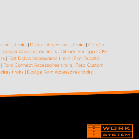
soires tiroirs
|
Dodge Accessoires tiroirs
|
Citroën
 Jumper Accessoires tiroirs
|
Citroën Berlingo 2019-
irs
|
Fiat Doblo Accessoires tiroirs
|
Fiat Ducato
|
Ford Connect Accessoires tiroirs
|
Ford Custom
ires tiroirs
|
Dodge Ram Accessoires tiroirs