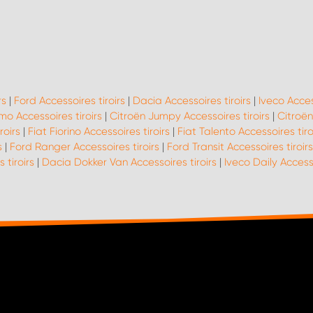
rs
|
Ford Accessoires tiroirs
|
Dacia Accessoires tiroirs
|
Iveco Acces
o Accessoires tiroirs
|
Citroën Jumpy Accessoires tiroirs
|
Citroën
roirs
|
Fiat Fiorino Accessoires tiroirs
|
Fiat Talento Accessoires tiro
s
|
Ford Ranger Accessoires tiroirs
|
Ford Transit Accessoires tiroirs
 tiroirs
|
Dacia Dokker Van Accessoires tiroirs
|
Iveco Daily Accesso