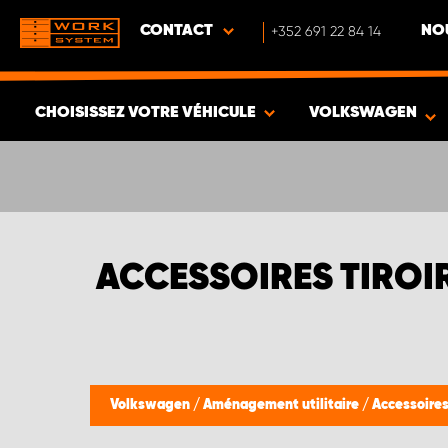
CONTACT
+352 691 22 84 14
NO
CHOISISSEZ VOTRE VÉHICULE
VOLKSWAGEN
VOIR LES RÉSULTATS -
636
ARTICLES
ACCESSOIRES TIRO
Volkswagen
/
Aménagement utilitaire
/
Accessoire